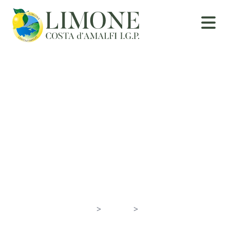
Vietri sul Mare
Home
>
Towns
>
Vietri