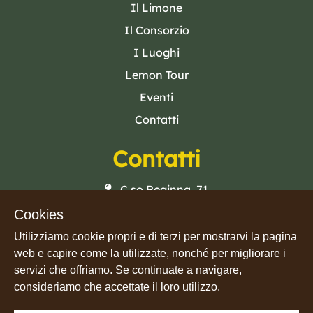
Il Limone
Il Consorzio
I Luoghi
Lemon Tour
Eventi
Contatti
Contatti
C.so Reginna, 71
84010 · Maiori (SA)
Cookies
Mail
Utilizziamo cookie propri e di terzi per mostrarvi la pagina
web e capire come la utilizzate, nonché per migliorare i
Phone
servizi che offriamo. Se continuate a navigare,
Facebook
consideriamo che accettate il loro utilizzo.
Instagram